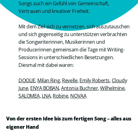
Songs auch ein Gefühl von Gemeinschaft,
Vertrauen und kreativer Freiheit.
Mit dem Ziel sich zu vernetzen, sich auszutauschen
und sich gegenseitig zu unterstützen verbrachten
die Songwriterinnen, Musikerinnen und
Producerinnen gemeinsam die Tage mit Writing-
Sessions in unterschiedlichen Besetzungen.
Diesmal mit dabei waren:
DOOLIE
,
Milan Ring
,
Revelle
,
Emily Roberts
,
Cloudy
June
,
ENYA BOBAN
,
Antonia Buchner
,
Wilhelmine
,
SALOMEA
,
LNA
,
Robine
,
NOVAA
Von der ersten Idee bis zum fertigen Song – alles aus
eigener Hand