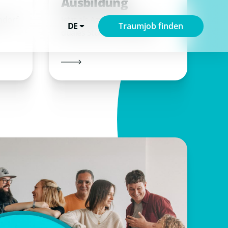
Ausbildung
ndorf
Jetzt als Azubi oder für ein
DE
Traumjob finden
duales Studium bewerben.