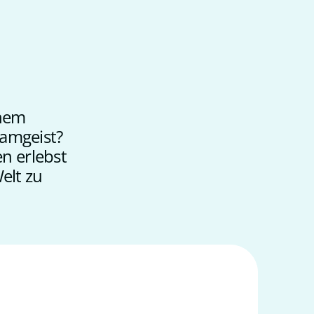
inem
eamgeist?
n erlebst
Welt zu