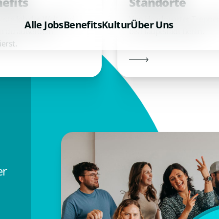
efits
Standorte
este Job der Welt und
Von Headquarter Treppe
Alle Jobs
Benefits
Kultur
Über Uns
n du außerdem
bis Hauptstadt Berlin.
ierst.
er