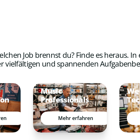
elchen Job brennst du? Finde es heraus. In
r vielfältigen und spannenden Aufgabenbe
Music
Wer
ion
Professionals
Tec
ren
Mehr erfahren