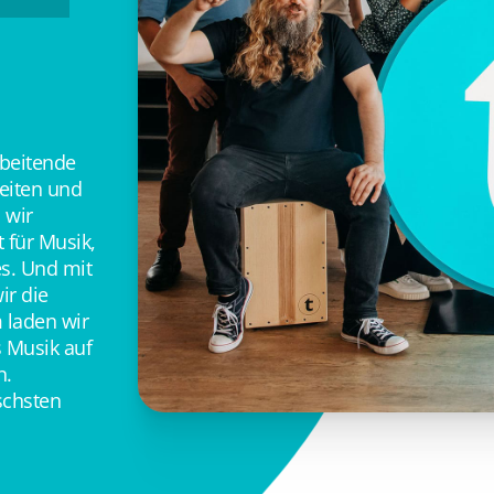
rbeitende
keiten und
 wir
 für Musik,
es. Und mit
ir die
 laden wir
 Musik auf
n.
schsten