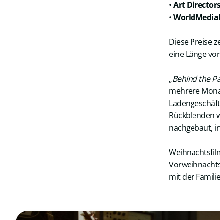
•
Art Director
•
WorldMediaF
Diese Preise z
eine Länge vo
„
Behind the P
mehrere Monate
Ladengeschäft, 
Rückblenden w
nachgebaut, in
Weihnachtsfilm
Vorweihnachtsz
mit der Famili