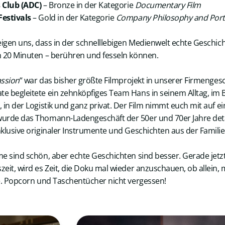
s Club (ADC)
– Bronze in der Kategorie
Documentary Film
estivals
– Gold in der Kategorie
Company Philosophy and Port
eigen uns, dass in der schnelllebigen Medienwelt echte Geschic
n 20 Minuten – berühren und fesseln können.
assion
“ war das bisher größte Filmprojekt in unserer Firmenges
 begleitete ein zehnköpfiges Team Hans in seinem Alltag, im 
in der Logistik und ganz privat. Der Film nimmt euch mit auf ein
urde das Thomann-Ladengeschäft der 50er und 70er Jahre det
klusive originaler Instrumente und Geschichten aus der Familie
e sind schön, aber echte Geschichten sind besser. Gerade jetzt
eit, wird es Zeit, die Doku mal wieder anzuschauen, ob allein,
e. Popcorn und Taschentücher nicht vergessen!