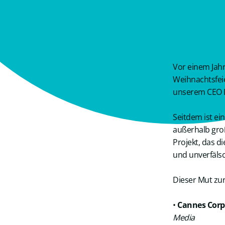
Vor einem Jah
Weihnachtsfei
unserem CEO Ha
Seitdem ist ei
außerhalb groß
Projekt, das d
und unverfälsc
Dieser Mut zur
•
Cannes Corp
Media