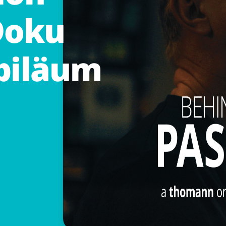
Doku
biläum