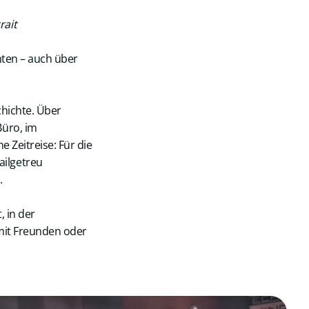
rait
hten – auch über
chichte. Über
Büro, im
e Zeitreise: Für die
ailgetreu
.
, in der
 mit Freunden oder