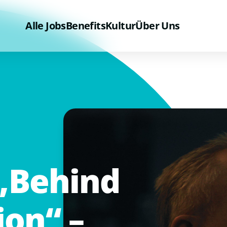
Alle Jobs
Benefits
Kultur
Über Uns
„Behind
ion“
–