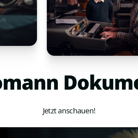
omann
Dokume
Jetzt anschauen!