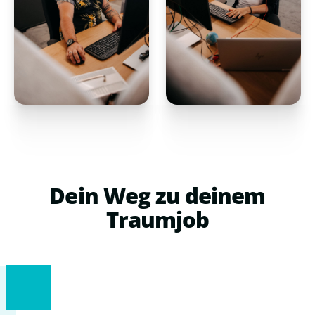
Dein
Weg
zu
deinem
Traumjob
1