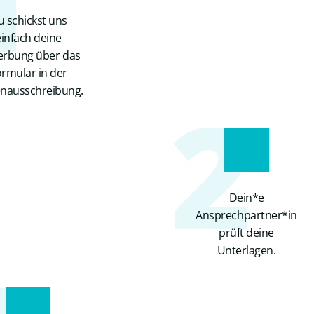
 schickst uns
einfach deine
rbung über das
rmular in der
2
enausschreibung.
Dein*e
Ansprechpartner*in
prüft deine
Unterlagen.