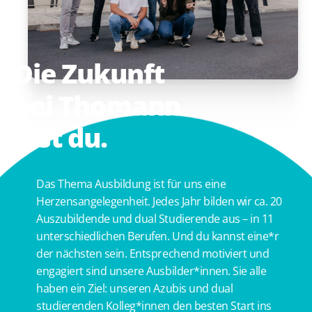
Die
Zukunft
bei
Thomann
bist
du.
Das Thema Ausbildung ist für uns eine
Herzensangelegenheit. Jedes Jahr bilden wir ca. 20
Auszubildende und dual Studierende aus – in 11
unterschiedlichen Berufen. Und du kannst eine*r
der nächsten sein. Entsprechend motiviert und
engagiert sind unsere Ausbilder*innen. Sie alle
haben ein Ziel: unseren Azubis und dual
studierenden Kolleg*innen den besten Start ins