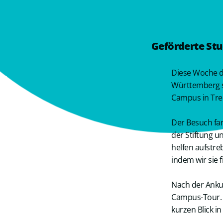
Geförderte St
Diese Woche d
Württemberg s
Campus in Tre
Der Besuch fa
der Stiftung u
helfen aufstre
indem wir sie f
Nach der Anku
Campus-Tour. N
kurzen Blick i