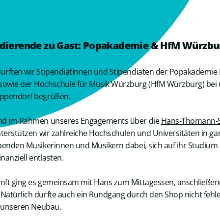
udierende zu Gast: Popakademie & HfM Würzbu
urften wir Stipendiatinnen und Stipendiaten der Popakademie
owie der Hochschule für Musik Würzburg (HfM Würzburg) be
ppendorf begrüßen.
nd im Rahmen unseres Engagements über die
Hans-Thomann-S
nterstützen wir zahlreiche Hochschulen und Universitäten in g
benden Musikerinnen und Musikern dabei, sich auf ihr Studium 
inanziell entlasten.
nft ging es gemeinsam mit Hans zum Mittagessen, anschließend
atürlich durfte auch ein Rundgang durch den Shop nicht fehle
n unseren Neubau.