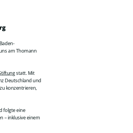
rg
 Baden-
i uns am Thomann
tiftung
statt. Mit
anz Deutschland und
zu konzentrieren,
 folgte eine
n – inklusive einem