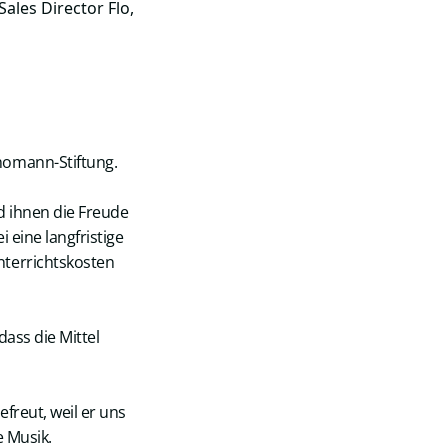
les Director Flo,
homann-Stiftung.
d ihnen die Freude
 eine langfristige
nterrichtskosten
dass die Mittel
freut, weil er uns
e Musik.