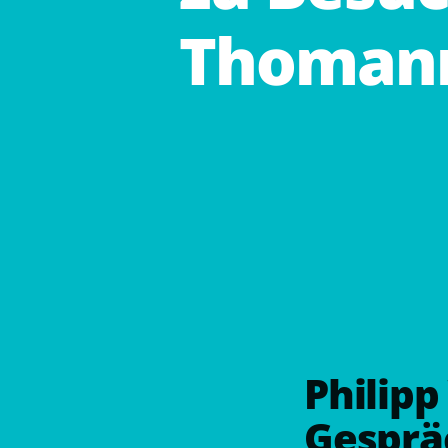
Thoman
Philip
Gesprä