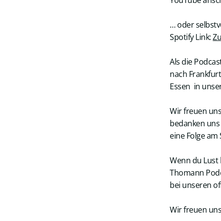
YouTube ansc
… oder selbstv
Spotify Link:
Zu
Als die Podca
nach Frankfur
Essen in unser
Wir freuen un
bedanken uns n
eine Folge am S
Wenn du Lust 
Thomann Podca
bei unseren of
Wir freuen uns