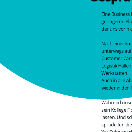
Eine Business
geringeren Pl
der uns vor ni
Nach einer ku
unterwegs auf
Customer Care 
Logistik Halle
Werkstätten.
Auch in alle A
wieder in den
Während unser
sein Kollege F
lassen. Und s
sprudelten die