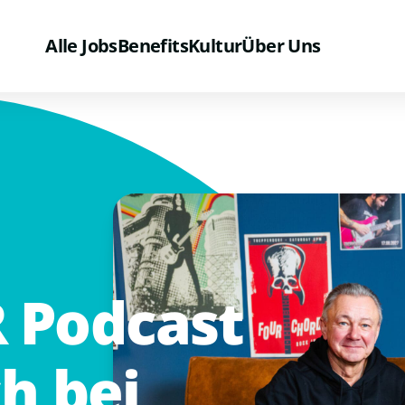
Alle Jobs
Benefits
Kultur
Über Uns
R
Podcast
ch
bei