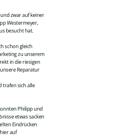
und zwar auf keiner
lipp Westermeyer,
us besucht hat.
h schon gleich
arketing zu unserem
kt in die riesigen
d unsere Reparatur
trafen sich alle
konnten Philipp und
ebnisse etwas sacken
elten Eindrücken
hier auf