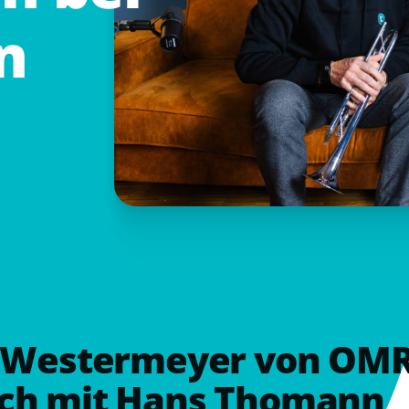
n
p Westermeyer von OMR
ch mit Hans Thomann