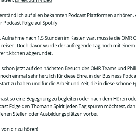
hauen:
Direkt zum Video
erständlich auf allen bekannten Podcast Plattformen anhören. A
r Podcast Folge auf Spotify
st Aufnahme nach 1,5 Stunden im Kasten war, musste die OMR Cr
t reisen. Doch davor wurde der aufregende Tag noch mit ein
er t.kitchen abgerundet.
s schon jetzt auf den nächsten Besuch des OMR Teams und Phi
och einmal sehr herzlich für diese Ehre, in der Business Podc
tart zu haben und für die Arbeit und Zeit, die in diese schöne E
hast so eine Begegnung zu begleiten oder nach dem Hören od
st Folge den Thomann Spirit jeden Tag spüren möchtest, dan
fenen Stellen oder Ausbildungsplätzen vorbei.
 von dir zu hören!