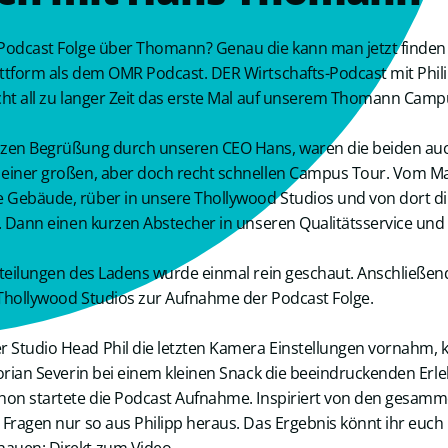
 Podcast Folge über Thomann? Genau die kann man jetzt finden 
attform als dem OMR Podcast. DER Wirtschafts-Podcast mit Phi
cht all zu langer Zeit das erste Mal auf unserem Thomann Camp
rzen Begrüßung durch unseren CEO Hans, waren die beiden auc
 einer großen, aber doch recht schnellen Campus Tour. Vom M
Gebäude, rüber in unsere Thollywood Studios und von dort dire
n. Dann einen kurzen Abstecher in unseren Qualitätsservice un
bteilungen des Ladens wurde einmal rein geschaut. Anschließend 
 Thollywood Studios zur Aufnahme der Podcast Folge.
 Studio Head Phil die letzten Kamera Einstellungen vornahm, 
lorian Severin bei einem kleinen Snack die beeindruckenden Erl
chon startete die Podcast Aufnahme. Inspiriert von den gesamm
 Fragen nur so aus Philipp heraus. Das Ergebnis könnt ihr euch 