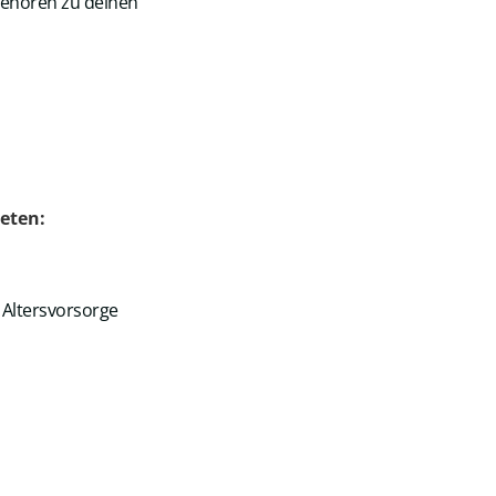
 gehören zu deinen
eten:
 Altersvorsorge