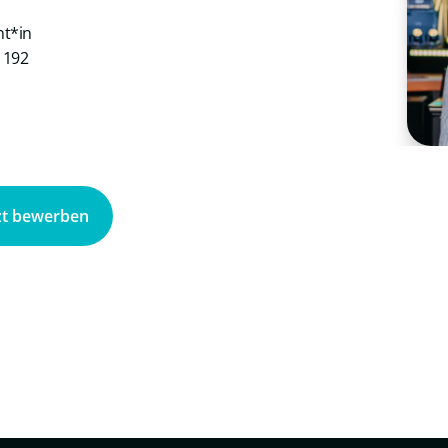
nt*in
1192
zt bewerben