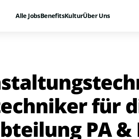
Alle Jobs
Benefits
Kultur
Über Uns
staltungstech
techniker für d
bteilung PA & 