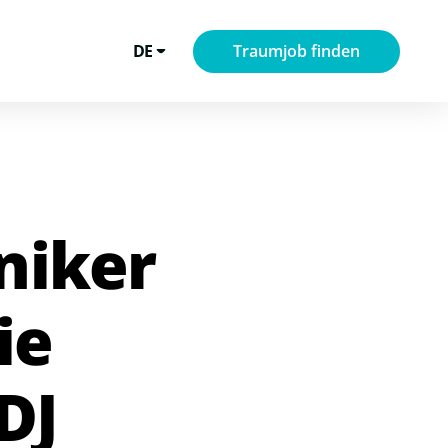
DE
Traumjob finden
niker
ie
DJ