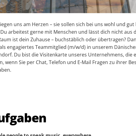
egen uns am Herzen – sie sollen sich bei uns wohl und gut 
 Du arbeitest gerne mit Menschen und lässt dich nicht aus 
Raum ist dein Zuhause – buchstäblich oder übertragen? Da
h als engagiertes Teammitglied (m/w/d) in unserem Dänisc
dorf. Du bist die Visitenkarte unseres Unternehmens, die er
 wenn Sie per Chat, Telefon und E-Mail Fragen zu ihrer Be
aben.
ufgaben
le people to speak music, everywhere.