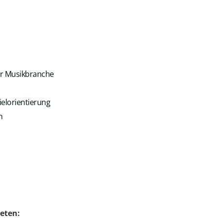
der Musikbranche
ielorientierung
n
eten: