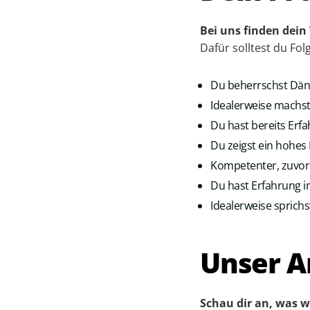
Bei uns finden dein
Dafür solltest du Fo
Du beherrschst Däni
Idealerweise machst
Du hast bereits Er
Du zeigst ein hohes 
Kompetenter, zuvo
Du hast Erfahrung 
Idealerweise sprich
Unser A
Schau dir an, was w