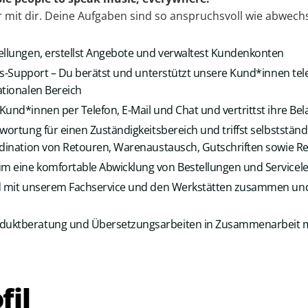
mit dir. Deine Aufgaben sind so anspruchs­voll wie abwechs
ellungen, erstellst Angebote und verwaltest Kundenkonten
les-Support – Du berätst und unterstützt unsere Kund*innen tele
ationalen Bereich
Kund*innen per Telefon, E-Mail und Chat und vertrittst ihre Be
twortung für einen Zuständigkeitsbereich und triffst selbststän
rdination von Retouren, Warenaustausch, Gutschriften sowie R
m eine komfortable Abwicklung von Bestellungen und Servicel
nd mit unserem Fachservice und den Werkstätten zusammen und
uktberatung und Übersetzungsarbeiten in Zusammenarbeit m
fil