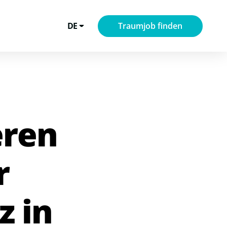
DE
Traumjob finden
eren
r
z in