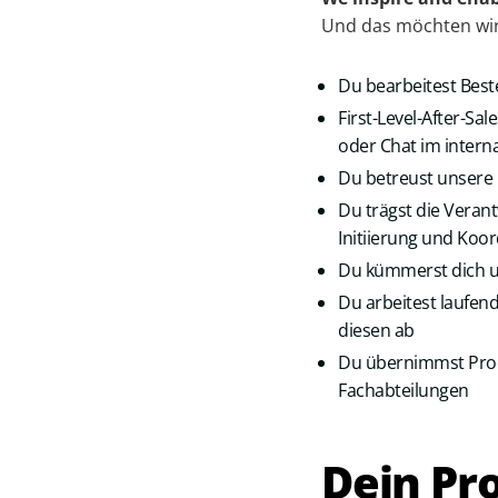
Und das möchten wir 
Du bearbeitest Best
First-Level-After-Sa
oder Chat im intern
Du betreust unsere 
Du trägst die Veran
Initiierung und Koo
Du kümmerst dich u
Du arbeitest laufe
diesen ab
Du übernimmst Prod
Fachabteilungen
Dein Pro