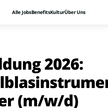
Alle Jobs
Benefits
Kultur
Über Uns
ldung 2026:
lblasinstrume
r (m/w/d)