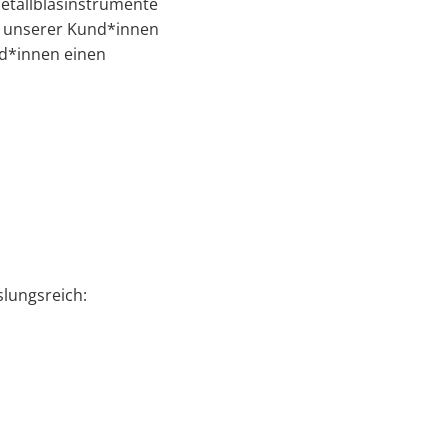
etallblasinstrumente
e unserer Kund*innen
nd*innen einen
­lungsreich: