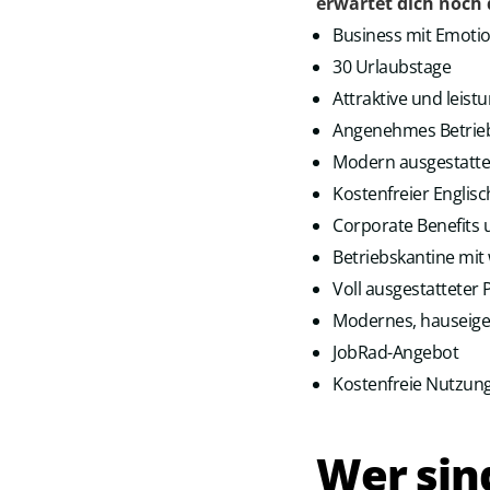
erwartet dich noch 
Business mit Emoti
30 Urlaubstage
Attraktive und leis
Angenehmes Betrieb
Modern ausgestattet
Kostenfreier Englisc
Corporate Benefits 
Betriebskantine mit
Voll ausgestattete
Modernes, hauseige
JobRad-Angebot
Kostenfreie Nutzung
Wer sin