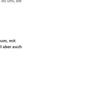
 du uns, die
arum, mit
ll aber auch