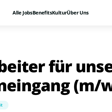
Alle Jobs
Benefits
Kultur
Über Uns
beiter für uns
eingang (m/w
it