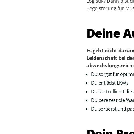
Logistik? Dann bist 
Begeisterung für Mus
Deine A
Es geht nicht darum
Leidenschaft bei de
abwechs­lungsreich:
Du sorgst für optim
Du entlädst LKWs
Du kontrollierst d
Du bereitest die Wa
Du sortierst und pa
Dein Pro