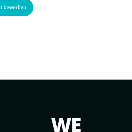
zt bewerben
WE