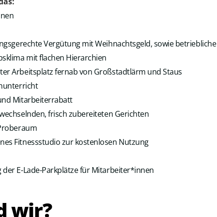
das:
onen
tungsgerechte Vergütung mit Weihnachtsgeld, sowie betriebliche
sklima mit flachen Hierarchien
er Arbeitsplatz fernab von Großstadtlärm und Staus
hunterricht
und Mitarbeiterrabatt
 wechselnden, frisch zubereiteten Gerichten
r Proberaum
nes Fitnessstudio zur kostenlosen Nutzung
 der E-Lade-Parkplätze für Mitarbeiter*innen
d wir?