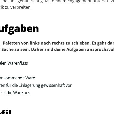
du bei uns genau richtig. Mit deinem Engagement unterstützt
ik zu verbreiten.
ufgaben
, Paletten von links nach rechts zu schieben. Es geht d
r Sache zu sein. Daher sind deine Aufgaben anspruchs­vo
alen Warenfluss
ie ankommende Ware
ren für die Einlagerung gewissenhaft vor
ckst die Ware aus
fil