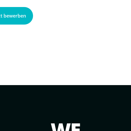
zt bewerben
WE