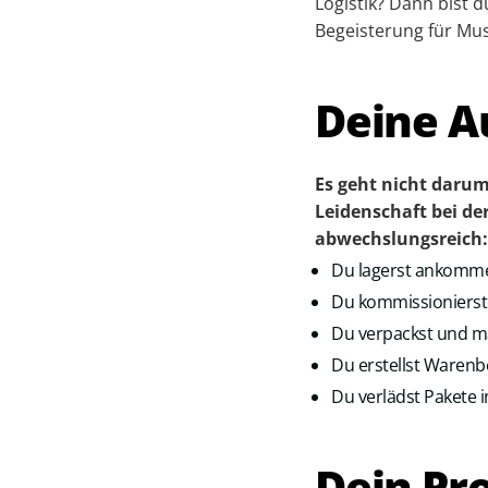
Logistik? Dann bist 
Begeisterung für Mus
Deine A
Es geht nicht darum
Leidenschaft bei de
abwechs­lungsreich:
Du lagerst ankomm
Du kommissionierst
Du verpackst und ma
Du erstellst Warenb
Du verlädst Pakete
Dein Pro