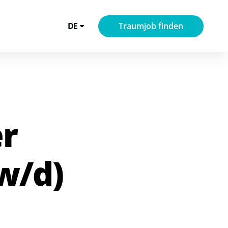
DE
Traumjob finden
er
w/d)